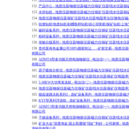
151.
AD-20型轻便液压钻机 - 轻便钻机 - 地质仪器|物探仪器|
152.
产品中心 - 地质仪器|物探仪器|磁力仪|探矿仪器|找水仪器
153.
水井钻机 - 地质仪器|物探仪器|磁力仪|探矿仪器|找水仪器
154.
地质仪器|物探仪器|探矿仪器|找水仪器|电阻率法仪|激电仪
155.
轻便钻机|地质钻机|刻槽取样钻机|岩心切割机|探矿钻机|上
156.
破碎设备系列 - 地质仪器|物探仪器|磁力仪|探矿仪器|找水
157.
粉碎设备系列 - 地质仪器|物探仪器|磁力仪|探矿仪器|找水
158.
传输分级系列 - 地质仪器|物探仪器|磁力仪|探矿仪器|找水
159.
贵州某有色金属公司100%股权转让… - 矿权交易 - 地质仪
有限公司
160.
ADMT-6型多功能天然电场物探仪 - 电法仪(一) - 地质仪
有限公司
161.
原子吸收分析仪 - 地质仪器|物探仪器|磁力仪|探矿仪器|找
162.
地质仪器|物探仪器|磁力仪|探矿仪器|找水仪器|探矿仪|电阻
163.
5-30KW大功率发送机 - 电法仪(二) - 地质仪器|物探仪
164.
地质仪器|物探仪器|磁力仪|探矿仪器|找水仪器|探矿仪|电阻
165.
锯齿波跳汰机系列2 - 选矿设备系列 - 地质仪器|物探仪器|
166.
KYF型系列浮选机 - 选矿设备系列 - 地质仪器|物探仪器|
167.
ADMT-3型多功能天然电场物探仪 - 电法仪(一) - 地质仪
有限公司
168.
干燥设备系列 - 地质仪器|物探仪器|磁力仪|探矿仪器|找水
169.
矿业大会”深度淘金 国土部通报“找矿”利好 - 公司新闻 - 地
源科技有限公司