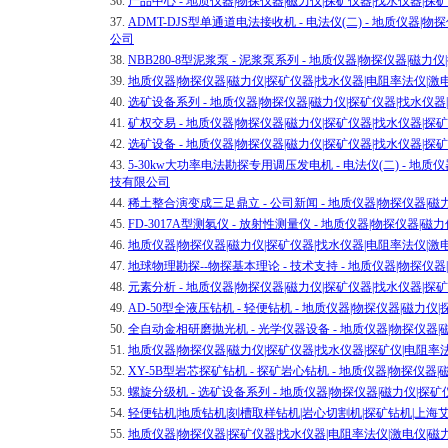
36.
产品中心 - 地质仪器|物探仪器|磁力仪|探矿仪器|找水仪器|
37.
ADMT-DJS型单通道电法接收机 - 电法仪(二) - 地质仪器
公司
38.
NBB280-8型泥浆泵 - 泥浆泵系列 - 地质仪器|物探仪器|
39.
地质仪器|物探仪器|磁力仪|探矿仪器|找水仪器|电阻率法仪|
40.
选矿设备系列 - 地质仪器|物探仪器|磁力仪|探矿仪器|找水仪
41.
矿权交易 - 地质仪器|物探仪器|磁力仪|探矿仪器|找水仪器|
42.
选矿设备 - 地质仪器|物探仪器|磁力仪|探矿仪器|找水仪器|
43.
5-30kw大功率电法勘探专用调压发电机 - 电法仪(二) - 地
技有限公司
44.
稀土整合演变成三足鼎立 - 公司新闻 - 地质仪器|物探仪器|
45.
FD-3017A型测氡仪 - 放射性测量仪 - 地质仪器|物探仪器
46.
地质仪器|物探仪器|磁力仪|探矿仪器|找水仪器|电阻率法仪|
47.
地球物理勘探--物探基本理论 - 技术支持 - 地质仪器|物探仪
48.
元素分析 - 地质仪器|物探仪器|磁力仪|探矿仪器|找水仪器|
49.
AD-50型全液压钻机 - 轻便钻机 - 地质仪器|物探仪器|磁
50.
全自动金相研磨抛光机 - 光学仪器设备 - 地质仪器|物探仪器
51.
地质仪器|物探仪器|磁力仪|探矿仪器|找水仪器|探矿仪|电阻
52.
XY-5B型岩芯探矿钻机 - 探矿岩心钻机 - 地质仪器|物探仪
53.
螺旋分级机 - 选矿设备系列 - 地质仪器|物探仪器|磁力仪|
54.
轻便钻机|地质钻机|刻槽取样钻机|岩心切割机|探矿钻机|上
55.
地质仪器|物探仪器|探矿仪器|找水仪器|电阻率法仪|激电仪|