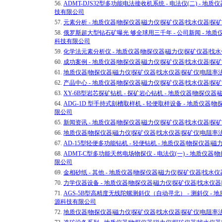
56.
ADMT-DJS32型多功能电法接收机系统 - 电法仪(二) - 
技有限公司
57.
元素分析 - 地质仪器|物探仪器|磁力仪|探矿仪器|找水仪器|
58.
俄罗斯超大型钻石矿曝光 够全球用三千年 - 公司新闻 - 地质
科技有限公司
59.
化学法元素分析仪 - 地质仪器|物探仪器|磁力仪|探矿仪器|找
60.
成功案例 - 地质仪器|物探仪器|磁力仪|探矿仪器|找水仪器|
61.
地质仪器|物探仪器|磁力仪|探矿仪器|找水仪器|探矿仪|电阻
62.
产品中心 - 地质仪器|物探仪器|磁力仪|探矿仪器|找水仪器|
63.
XY-6B型岩芯探矿钻机 - 探矿岩心钻机 - 地质仪器|物探仪
64.
ADG-1D 型手持式刻槽取样机 - 轻便取样设备 - 地质仪器
限公司
65.
新闻资讯 - 地质仪器|物探仪器|磁力仪|探矿仪器|找水仪器|
66.
地质仪器|物探仪器|磁力仪|探矿仪器|找水仪器|探矿仪|电阻
67.
AD-15型轻便多功能钻机 - 轻便钻机 - 地质仪器|物探仪器
68.
ADMT-C型多功能天然电场物探仪 - 电法仪(一) - 地质仪
限公司
69.
金相砂纸 - 其他 - 地质仪器|物探仪器|磁力仪|探矿仪器|找
70.
力学仪器设备 - 地质仪器|物探仪器|磁力仪|探矿仪器|找水仪
71.
AGS-5B型高精度无线陀螺测斜仪（自动寻北） - 测斜仪 - 
源科技有限公司
72.
地质仪器|物探仪器|磁力仪|探矿仪器|找水仪器|探矿仪|电阻