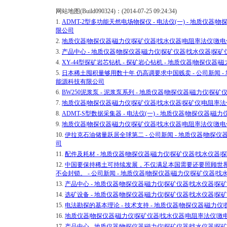
网站地图(Build090324)：(2014-07-25 09:24:34)
1.
ADMT-2型多功能天然电场物探仪 - 电法仪(一) - 地质仪器
限公司
2.
地质仪器|物探仪器|磁力仪|探矿仪器|找水仪器|电阻率法仪|激
3.
产品中心 - 地质仪器|物探仪器|磁力仪|探矿仪器|找水仪器|探
4.
XY-44型探矿岩芯钻机 - 探矿岩心钻机 - 地质仪器|物探仪器
5.
日本稀土囤积量够用数十年 仍高调要求中国贱卖 - 公司新闻 - 
能源科技有限公司
6.
BW250泥浆泵 - 泥浆泵系列 - 地质仪器|物探仪器|磁力仪|
7.
地质仪器|物探仪器|磁力仪|探矿仪器|找水仪器|探矿仪|电阻率
8.
ADMT-S型数据采集器 - 电法仪(一) - 地质仪器|物探仪器
9.
地质仪器|物探仪器|磁力仪|探矿仪器|找水仪器|电阻率法仪|激
10.
伊拉克石油储量跃居全球第二 - 公司新闻 - 地质仪器|物探仪
司
11.
配件及耗材 - 地质仪器|物探仪器|磁力仪|探矿仪器|找水仪器
12.
中国要保持稀土可持续发展，不仅满足本国需要还要照顾世
不会封锁。 - 公司新闻 - 地质仪器|物探仪器|磁力仪|探矿仪器
13.
产品中心 - 地质仪器|物探仪器|磁力仪|探矿仪器|找水仪器|
14.
选矿设备 - 地质仪器|物探仪器|磁力仪|探矿仪器|找水仪器|
15.
电法勘探的基本理论 - 技术支持 - 地质仪器|物探仪器|磁力
16.
地质仪器|物探仪器|磁力仪|探矿仪器|找水仪器|电阻率法仪|
17.
产品中心 - 地质仪器|物探仪器|磁力仪|探矿仪器|找水仪器|