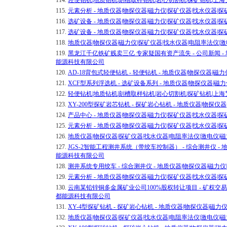
114.
轻便钻机|地质钻机|刻槽取样钻机|岩心切割机|探矿钻机|上
115.
元素分析 - 地质仪器|物探仪器|磁力仪|探矿仪器|找水仪器
116.
选矿设备 - 地质仪器|物探仪器|磁力仪|探矿仪器|找水仪器
117.
选矿设备 - 地质仪器|物探仪器|磁力仪|探矿仪器|找水仪器
118.
地质仪器|物探仪器|磁力仪|探矿仪器|找水仪器|电阻率法仪|
119.
黑龙江千亿铁矿贱卖三亿 专家疑国有资产流失 - 公司新闻 - 
能源科技有限公司
120.
AD-18背包式轻便钻机 - 轻便钻机 - 地质仪器|物探仪器|
121.
XCF型系列浮选机 - 选矿设备系列 - 地质仪器|物探仪器|
122.
轻便钻机|地质钻机|刻槽取样钻机|岩心切割机|探矿钻机|上
123.
XY-200型探矿岩芯钻机 - 探矿岩心钻机 - 地质仪器|物探
124.
产品中心 - 地质仪器|物探仪器|磁力仪|探矿仪器|找水仪器
125.
元素分析 - 地质仪器|物探仪器|磁力仪|探矿仪器|找水仪器
126.
地质仪器|物探仪器|探矿仪器|找水仪器|电阻率法仪|激电仪
127.
JGS-2智能工程测井系统（带绞车控制器） - 综合测井仪 -
能源科技有限公司
128.
测井系统专用绞车 - 综合测井仪 - 地质仪器|物探仪器|磁力
129.
元素分析 - 地质仪器|物探仪器|磁力仪|探矿仪器|找水仪器
130.
云南某铅锌铜多金属矿业公司100%股权转让项目 - 矿权交易 
都能源科技有限公司
131.
XY-4型探矿钻机 - 探矿岩心钻机 - 地质仪器|物探仪器|
132.
地质仪器|物探仪器|探矿仪器|找水仪器|电阻率法仪|激电仪