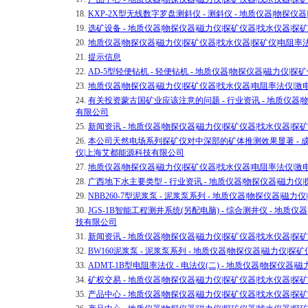
18.
KXP-2X型无线数字罗盘测斜仪 - 测斜仪 - 地质仪器|物探
19.
选矿设备 - 地质仪器|物探仪器|磁力仪|探矿仪器|找水仪器|
20.
地质仪器|物探仪器|磁力仪|探矿仪器|找水仪器|探矿仪|电阻
21.
提示信息
22.
AD-5型轻便钻机 - 轻便钻机 - 地质仪器|物探仪器|磁力仪
23.
地质仪器|物探仪器|磁力仪|探矿仪器|找水仪器|电阻率法仪|
24.
有关投资蒙古国矿业应该注意的问题 - 行业资讯 - 地质仪器|
有限公司
25.
新闻资讯 - 地质仪器|物探仪器|磁力仪|探矿仪器|找水仪器|
26.
本公司天然电场系列探矿仪对中深部的矿体推测效果显著 - 成功案
仪|上海艾都能源科技有限公司
27.
地质仪器|物探仪器|磁力仪|探矿仪器|找水仪器|电阻率法仪|
28.
广西地下水主要类型 - 行业资讯 - 地质仪器|物探仪器|磁力
29.
NBB260-7型泥浆泵 - 泥浆泵系列 - 地质仪器|物探仪器|
30.
JGS-1B智能工程测井系统(另配电脑) - 综合测井仪 - 地质
技有限公司
31.
新闻资讯 - 地质仪器|物探仪器|磁力仪|探矿仪器|找水仪器|
32.
BW160泥浆泵 - 泥浆泵系列 - 地质仪器|物探仪器|磁力仪
33.
ADMT-1B型电阻率法仪 - 电法仪(二) - 地质仪器|物探仪
34.
矿权交易 - 地质仪器|物探仪器|磁力仪|探矿仪器|找水仪器|
35.
产品中心 - 地质仪器|物探仪器|磁力仪|探矿仪器|找水仪器|