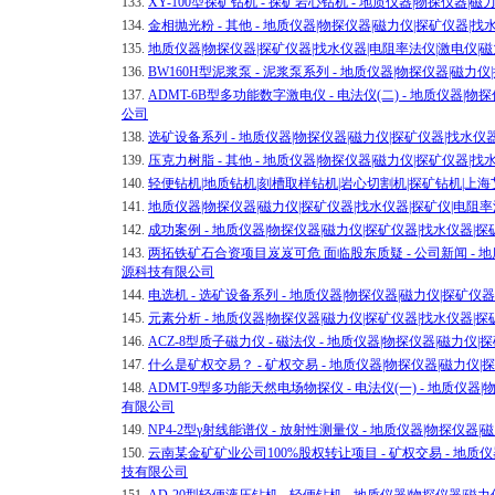
133.
XY-100型探矿钻机 - 探矿岩心钻机 - 地质仪器|物探仪器
134.
金相抛光粉 - 其他 - 地质仪器|物探仪器|磁力仪|探矿仪器
135.
地质仪器|物探仪器|探矿仪器|找水仪器|电阻率法仪|激电仪
136.
BW160H型泥浆泵 - 泥浆泵系列 - 地质仪器|物探仪器|磁
137.
ADMT-6B型多功能数字激电仪 - 电法仪(二) - 地质仪器
公司
138.
选矿设备系列 - 地质仪器|物探仪器|磁力仪|探矿仪器|找水
139.
压克力树脂 - 其他 - 地质仪器|物探仪器|磁力仪|探矿仪器
140.
轻便钻机|地质钻机|刻槽取样钻机|岩心切割机|探矿钻机|上
141.
地质仪器|物探仪器|磁力仪|探矿仪器|找水仪器|探矿仪|电阻
142.
成功案例 - 地质仪器|物探仪器|磁力仪|探矿仪器|找水仪器
143.
两拓铁矿石合资项目岌岌可危 面临股东质疑 - 公司新闻 - 地
源科技有限公司
144.
电选机 - 选矿设备系列 - 地质仪器|物探仪器|磁力仪|探矿
145.
元素分析 - 地质仪器|物探仪器|磁力仪|探矿仪器|找水仪器
146.
ACZ-8型质子磁力仪 - 磁法仪 - 地质仪器|物探仪器|磁力
147.
什么是矿权交易？ - 矿权交易 - 地质仪器|物探仪器|磁力仪
148.
ADMT-9型多功能天然电场物探仪 - 电法仪(一) - 地质仪
有限公司
149.
NP4-2型γ射线能谱仪 - 放射性测量仪 - 地质仪器|物探仪
150.
云南某金矿矿业公司100%股权转让项目 - 矿权交易 - 地质
技有限公司