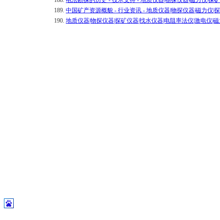
188.
电法勘探的历史 - 技术支持 - 地质仪器|物探仪器|磁力仪|
189.
中国矿产资源概貌 - 行业资讯 - 地质仪器|物探仪器|磁力仪
190.
地质仪器|物探仪器|探矿仪器|找水仪器|电阻率法仪|激电仪